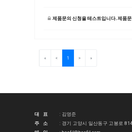
제품문의 신청을 테스트입니다. 제품문
Previous
(current)
Next
«
<
1
>
»
대 표
: 김영준
주 소
: 경기 고양시 일산동구 고봉로 814