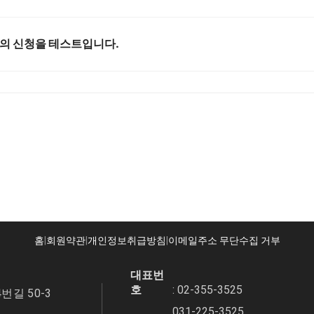
의 신청을 테스트입니다.
홈
|
회원약관
|
개인정보취급방침
|
이메일주소 무단수집 거부
대표번
호
: 02-355-3525
번길 50-3
031-225-3525