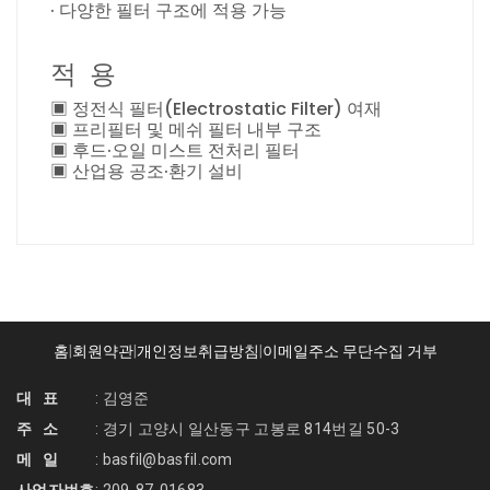
· 다양한 필터 구조에 적용 가능
적 용
▣ 정전식 필터(Electrostatic Filter) 여재
▣ 프리필터 및 메쉬 필터 내부 구조
▣ 후드·오일 미스트 전처리 필터
▣ 산업용 공조·환기 설비
홈
|
회원약관
|
개인정보취급방침
|
이메일주소 무단수집 거부
대 표
: 김영준
주 소
: 경기 고양시 일산동구 고봉로 814번길 50-3
메 일
: basfil@basfil.com
사업자번호
: 209-87-01683